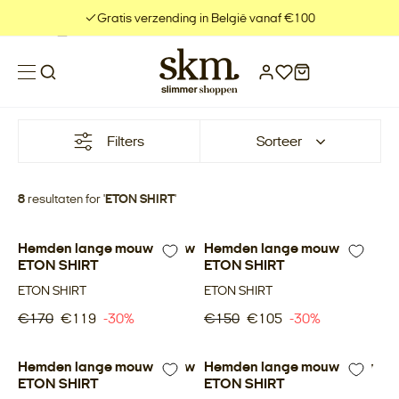
Meteen
Gratis verzending in België vanaf €100
naar
de
content
Filters
Sorteer
8
resultaten for '
ETON SHIRT
'
Hemden lange mouw blauw
-30%
Hemden lange mouw wit
-30%
ETON SHIRT
ETON SHIRT
ETON SHIRT
ETON SHIRT
€170
€119
-30%
€150
€105
-30%
Hemden lange mouw blauw
-30%
Hemden lange mouw navy
-30%
ETON SHIRT
ETON SHIRT