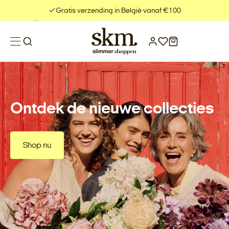
Meteen
Gratis verzending in België vanaf €100
naar
de
content
Ontdek de nieuwe collecties
Shop nu