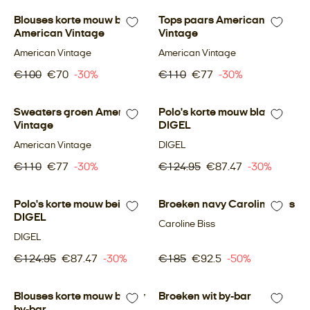
Blouses korte mouw beige
-30%
Tops paars American
-30%
American Vintage
Vintage
American Vintage
American Vintage
€100
€70
-30%
€110
€77
-30%
Sweaters groen American
-30%
Polo's korte mouw blauw
-30%
Vintage
DIGEL
American Vintage
DIGEL
€110
€77
-30%
€124.95
€87.47
-30%
Polo's korte mouw beige
-30%
Broeken navy Caroline Biss
-50%
DIGEL
Caroline Biss
DIGEL
€124.95
€87.47
-30%
€185
€92.5
-50%
Blouses korte mouw blauw
-30%
Broeken wit by-bar
-30%
by-bar