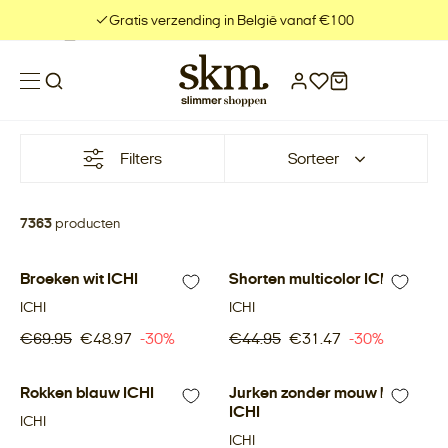
Meteen
Gratis verzending in België vanaf €100
naar
de
content
Filters
Sorteer
7363
producten
Broeken wit ICHI
-30%
Shorten multicolor ICHI
-30%
ICHI
ICHI
€69.95
€48.97
-30%
€44.95
€31.47
-30%
Rokken blauw ICHI
-30%
Jurken zonder mouw bruin
-30%
ICHI
ICHI
ICHI