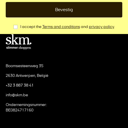
Bevestig
I accept the
Terms and conditions
and
privacy policy
.
Boomsesteenweg 35
2630 Antwerpen, België
+32 3 887 38 41
info@skm.be
Ondernemingsnummer:
BE0824717160