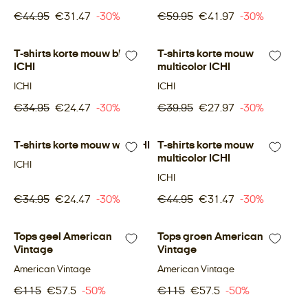
€44.95
€31.47
-30%
€59.95
€41.97
-30%
T-shirts korte mouw blauw
-30%
T-shirts korte mouw
-30%
ICHI
multicolor ICHI
ICHI
ICHI
€34.95
€24.47
-30%
€39.95
€27.97
-30%
T-shirts korte mouw wit ICHI
-30%
T-shirts korte mouw
-30%
multicolor ICHI
ICHI
ICHI
€34.95
€24.47
-30%
€44.95
€31.47
-30%
Tops geel American
-50%
Tops groen American
-50%
Vintage
Vintage
American Vintage
American Vintage
€115
€57.5
-50%
€115
€57.5
-50%