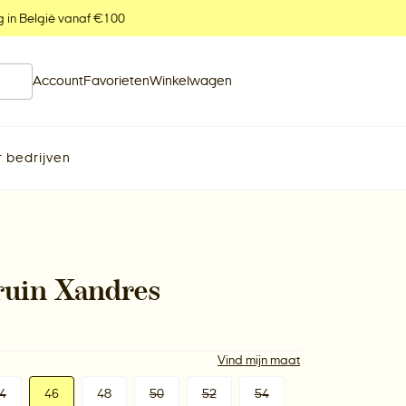
g in België vanaf €100
Account
Favorieten
Winkelwagen
 bedrijven
ruin Xandres
M
Vind mijn maat
4
46
48
50
52
54