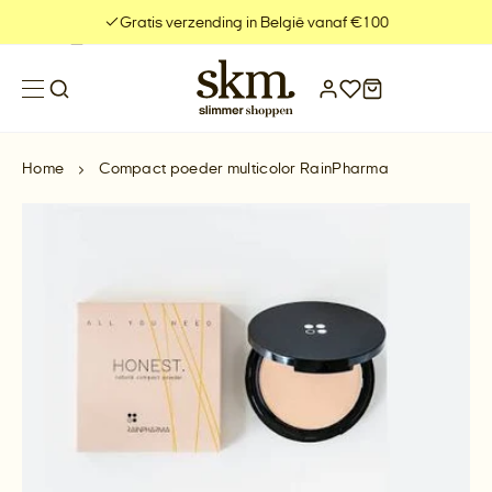
Meteen
Gratis verzending in België vanaf €100
naar
de
content
Home
Compact poeder multicolor RainPharma