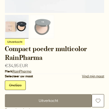
Uitverkocht
Compact poeder multicolor
RainPharma
Normale
€34,95 EUR
prijs
Merk
RainPharma
Selecteer uw maat
Vind mijn maat
OneSize
Uitverkocht