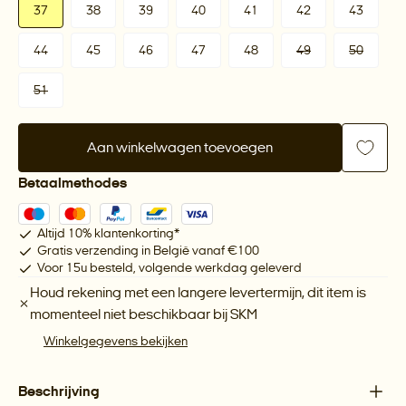
37
38
39
40
41
42
43
44
45
46
47
48
49
50
51
Aan winkelwagen toevoegen
Betaalmethodes
Altijd 10% klantenkorting*
Gratis verzending in België vanaf €100
Voor 15u besteld, volgende werkdag geleverd
Houd rekening met een langere levertermijn, dit item is
momenteel niet beschikbaar bij
SKM
Winkelgegevens bekijken
Beschrijving