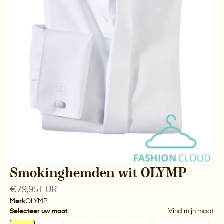
Smokinghemden wit OLYMP
Normale
€79,95 EUR
prijs
Merk
OLYMP
Selecteer uw maat
Vind mijn maat