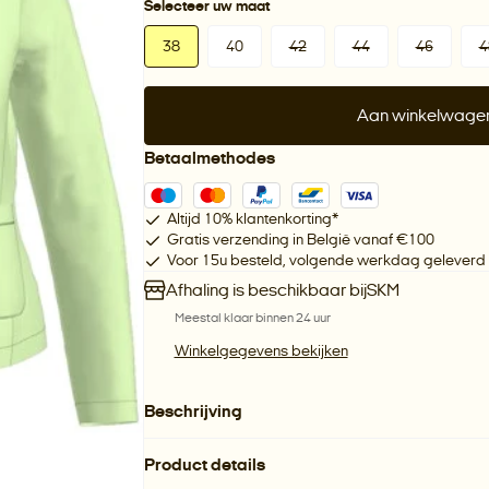
Selecteer uw maat
38
40
42
44
46
4
Aan winkelwage
Betaalmethodes
Altijd 10% klantenkorting*
Gratis verzending in België vanaf €100
Voor 15u besteld, volgende werkdag geleverd
Afhaling is beschikbaar bij
SKM
Meestal klaar binnen 24 uur
Winkelgegevens bekijken
Beschrijving
Product details