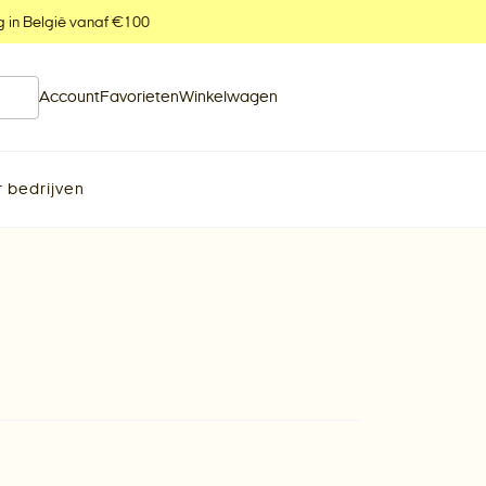
g in België vanaf €100
Account
Favorieten
Winkelwagen
 bedrijven
M