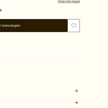
Vind mijn maat
8
n toevoegen