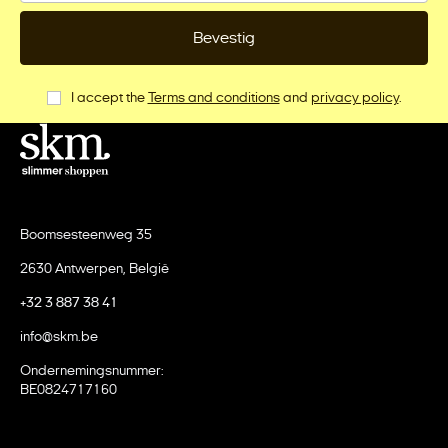
Bevestig
I accept the
Terms and conditions
and
privacy policy
.
Boomsesteenweg 35
2630 Antwerpen, België
+32 3 887 38 41
info@skm.be
Ondernemingsnummer:
BE0824717160