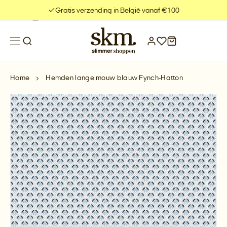
Meteen
Gratis verzending in België vanaf €100
naar
de
content
Home
Hemden lange mouw blauw Fynch-Hatton