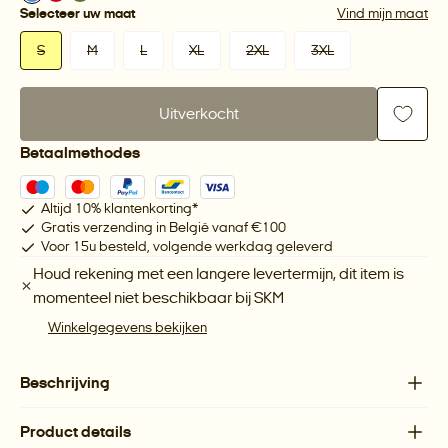
Selecteer uw maat
Vind mijn maat
S
M
L
XL
2XL
3XL
Uitverkocht
Betaalmethodes
Altijd 10% klantenkorting*
Gratis verzending in België vanaf €100
Voor 15u besteld, volgende werkdag geleverd
Houd rekening met een langere levertermijn, dit item is
momenteel niet beschikbaar bij
SKM
Winkelgegevens bekijken
Beschrijving
Product details