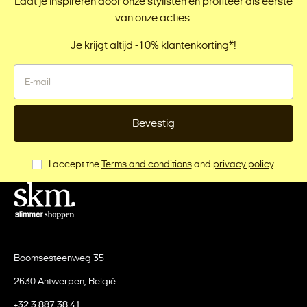
Laat je inspireren door onze stylisten en profiteer als eerste
van onze acties.
Je krijgt altijd -10% klantenkorting*!
Bevestig
I accept the
Terms and conditions
and
privacy policy
.
Boomsesteenweg 35
2630 Antwerpen, België
+32 3 887 38 41